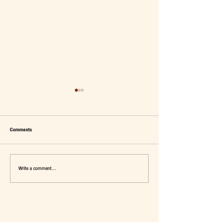
Comments
Write a comment...
เมื่อ Self-concept ถูกเติมเต็ม Fashion อาจ
แจ๊คผู้(เคย)ฆ่ายักษ์ในตลาด 
จะไม่ใช่คำตอบ
การ De-Marketing