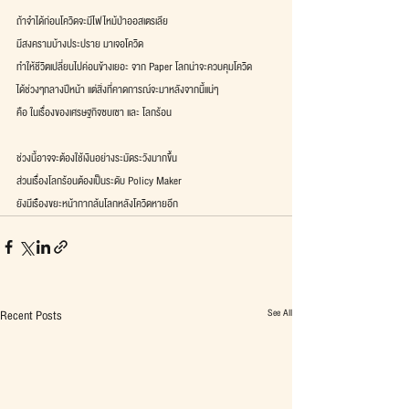
ถ้าจำได้ก่อนโควิดจะมีไฟไหม้ป่าออสเตรเลีย 
มีสงครามบ้างประปราย มาเจอโควิด
ทำให้ชีวิตเปลี่ยนไปค่อนข้างเยอะ จาก Paper โลกน่าจะควบคุมโควิด
ได้ช่วงๆกลางปีหน้า แต่สิ่งที่คาดการณ์จะมาหลังจากนี้แน่ๆ
คือ ในเรื่องของเศรษฐกิจซบเซา และ โลกร้อน
ช่วงนี้อาจจะต้องใช้เงินอย่างระมัดระวังมากขึ้น
ส่วนเรื่องโลกร้อนต้องเป็นระดับ Policy Maker 
ยังมีเรืองขยะหน้ากากล้นโลกหลังโควิดหายอีก 
See All
Recent Posts