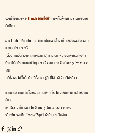
ช่วงนี้ที่อังกฤษจะมี 
Trends แลกเสื้อผ้า
 (แอดเห็นตั้งแต่ร้านขายสบู่ยันหอ
นักเรียน)
ร้าน Lush ที่ Paddington มีแคมเปญ เอาเสื้อผ้าที่ไม่ใช้แล้วของตัวเองมา
แลกเสื้อผ้าบนราวได้
(เสื้อผ้าคนอื่นที่เอามาแลกเหมือนกัน) แต่ร้านค้าพ่วงยอดขายไปด้วยคือ
ถ้าไม่มีเสื้อผ้ามาแลกแต่ถ้ายูอยากได้ของบนราว ซื้อ Charity Pot ของเขา
ได้นะ
(ได้ทั้งของ ได้ทั้งเสื้อผ้า ได้ทั้งความรู้สึกที่ได้ทำดี ร้านก็ได้หน้า ) 
แอดมองว่าแคมเปญนี้ดีเพราะ บางทีของที่เราไม่ได้ใช้มันยังมีค่าสำหรับคน
อื่นอยู่
และ Brand ที่ทำมันทำให้ Brand ดู Sustainable มากขึ้น
จริงๆก็อาจจะเพิ่ม Traffic ให้ลูกค้าเข้าร้านมากขึ้นด้วย