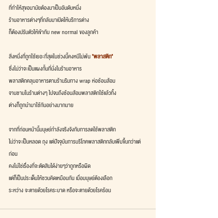
ที่ทำให้สุขอนามัยต้องมาเป็นอันดับหนึ่ง
ร้านอาหารต่างๆที่กลับมาเปิดให้บริการต่าง
ก็ต้องปรับตัวให้เข้ากับ new normal ของลูกค้า
สิ่งหนึ่งที่ถูกใช้เยอะที่สุดในช่วงนี้คงหนีไม่พ้น
 "พลาสติก"
ซึ่งไม่ว่าจะเป็นแผงกั้นที่นั่งในร้านอาหาร
พลาสติกคลุมอาหารตามร้านริมทาง wrap ห่อช้อนส้อม
จานชามในร้านต่างๆ ไปจนถึงช้อนส้อมพลาสติกใช้แล้วทิ้ง
ต่างก็ถูกนำมาใช้กันอย่างมากมาย
จากที่ก่อนหน้านี้มนุษย์กำลังจริงจังกับการลดใช้พลาสติก
ไม่ว่าจะเป็นหลอด ถุง แต่ปัจจุบันการบริโภคพลาสติกกลับเพิ่มขึ้นกว่าแต่
ก่อน
คงไม่ใช่เรื่องที่จะตัดสินได้ง่ายๆว่าถูกหรือผิด
แต่ก็เป็นประเด็นให้ชวนคิดเหมือนกัน เมื่อมนุษย์ต้องเลือก
ระหว่าง จะตายด้วยโรคระบาด หรือจะตายด้วยโรคร้อน