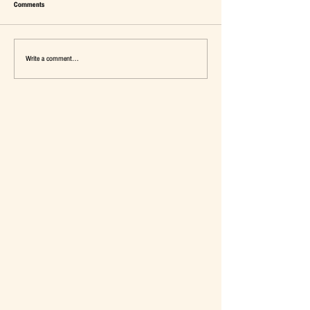
Comments
Write a comment...
เมื่อ Self-concept ถูกเติมเต็ม Fashion อาจ
แจ๊คผู้(เคย)ฆ่ายักษ์ในตลาด 
จะไม่ใช่คำตอบ
การ De-Marketing