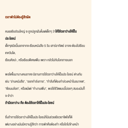
เวลาพักไม่ต้องรู้สึกผิด
คนเอเชียส่วนใหญ่ จะถูกปลูกฝังตั้งแต่เด็กๆ ว่า
ให้ใช้เวลาว่างให้เป็น
ประโยชน์
เด็กๆสมัยนี้นอกจากจะเรียนหนังสือ 5 วัน เสาร์อาทิตย์ อาจจะต้องไปเรียน
เทควันโด,
เรียนศิลปะ, หรือเรียนพิเศษเพิ่ม เพราะกลัวไม่ทันโลกภายนอก
พอโตขึ้นมาบางคนอาจจะนิยามการใช้เวลาว่างให้เป็นประโยชน์ ต่างกัน
เช่น "อ่านหนังสือ", "ออกกำลังกาย", "ทำสิ่งที่ต้องทำล่วงหน้าในอนาคต",
"เขียนบล้อก", หรือแม้แต่ "ทำงานเพิ่ม", พอใช้ชีวิตแบบนี้บ่อยๆ สมองมันก็
จะจำว่า
ถ้ามีเวลาว่าง คือ ต้องใช้เวลาให้เป็นประโยชน์
ซึ่งถ้าการใช้เวลาว่างให้เป็นประโยชน์ที่มันช่วยเยียวยาจิตใจก็ดี
แต่บางอย่างมันมีความรู้สึกว่า การพักคือต้องทำ หรือไถไปข้างหน้า