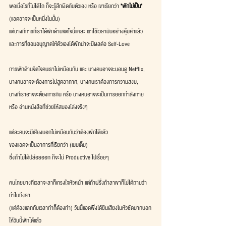
พอเมื่อไรที่ไม่ได้ไถ ก็จะรู้สึกผิดกับตัวเอง หรือ เขาเรียกว่า 
"พักไม่เป็น"
(แอดอาจจะเป็นหนึ่งในนั้น)
แต่บางทีการที่เราได้พักด้านจิตใจนี่แหละ เราใช้เวลามันอย่างคุ้มค่าแล้ว
และการที่ยอมอนุญาตให้ตัวเองได้พักน่าจะมีผลต่อ Self-Love
การพักด้านจิตใจคนเราไม่เหมือนกัน และ บางคนอาจจะนอนดู Netflix,
บางคนอาจจะต้องการไปสูดอากาศ, บางคนเราต้องการความสงบ,
บางทีเราอาจจะต้องการกิน หรือ บางคนอาจจะเป็นการออกกำลังกาย
หรือ อ่านหนังสือที่ช่วยให้สมองโล่งจริงๆ
แต่ละคนจะมีเสียงบอกไม่เหมือนกันว่าต้องพักได้แล้ว
ของแอดจะเป็นอาการที่เรียกว่า (เมมเต็ม)
ซึ่งถ้าไม่ได้ปล่อยออก ก็จะไม่ Productive ไปเรื่อยๆ
คนไทยบางทีเวลาจะลาก็เกรงใจหัวหน้า แต่ถ้าฝรั่งถ้าลาเขาก็ไม่ได้ถามว่า
ทำไมถึงลา
(แต่ต้องแลกกับเวลาทำก็ต้องทำ) วันนี้แอดพึ่งได้ยินเสียงในหัวชัดมากบอก
ให้วันนี้พักได้แล้ว 