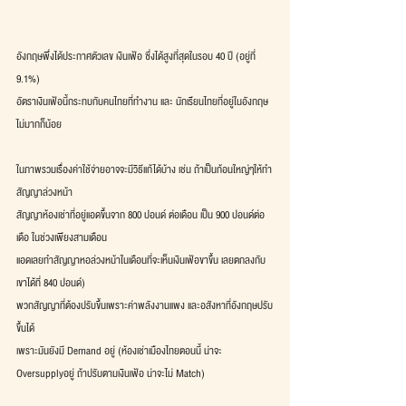
อังกฤษพึ่งได้ประกาศตัวเลข เงินเฟ้อ ซึ่งได้สูงที่สุดในรอบ 40 ปี (อยู่ที่ 
9.1%)
อัตราเงินเฟ้อนี้กระทบกับคนไทยที่ทำงาน และ นักเรียนไทยที่อยู่ในอังกฤษ
ไม่มากก็น้อย
ในภาพรวมเรื่องค่าใช้จ่ายอาจจะมีวิธีแก้ได้บ้าง เช่น ถ้าเป็นก้อนใหญ่ๆให้ทำ
สัญญาล่วงหน้า 
สัญญาห้องเช่าที่อยู่แอดขึ้นจาก 800 ปอนด์ ต่อเดือน เป็น 900 ปอนด์ต่อ
เดือ ในช่วงเพียงสามเดือน
แอดเลยทำสัญญาหอล่วงหน้าในเดือนที่จะเห็นเงินเฟ้อขาขึ้น เลยตกลงกับ
เขาได้ที่ 840 ปอนด์)
พวกสัญญาที่ต้องปรับขึ้นเพราะค่าพลังงานแพง และอสังหาที่อังกฤษปรับ
ขึ้นได้
เพราะมันยังมี Demand อยู่ (ห้องเช่าเมืองไทยตอนนี้ น่าจะ 
Oversupplyอยู่ ถ้าปรับตามเงินเฟ้อ น่าจะไม่ Match)