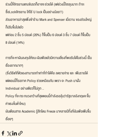
ช่วงนี้ขี่จักรยานแทนขับรถก็อาจจะช่วยได้ (แต่ช่วงนี้โจรชุมมาก ถ้าจะ
ซื้อLockจักรยาน ให้ใช้ U lock เป็นอย่างน้อย!!)
ส่วนอาหารล่าสุดพึ่งเข้าร้าน Mark and Spenser เมื่อวาน ของส่วนใหญ่
ก็ปรับขึ้นไปแล้ว
แต่ก่อน 2 ชิ้น 5 ปอนด์ (20%) ก็ขึ้นเป็น 6 ปอนด์ 3 ชิ้น 7 ปอนด์ ก็ขึ้นเป็น 
8 ปอนด์ (14%)
การที่จะหาเงินลงทุนให้ชนะเงินเฟ้อแล้วมีความเสี่ยงที่พอรับได้ในช่วงนี้ เป็น
เรื่องยากมากๆ
(ซึ่งวิธีแก้ที่ตัวเองสามารถทำเท่าที่ทำได้คือ ลดรายจ่าย และ เพิ่มรายได้
แต่ตอนนี้ก็รอภาค Policy ช่วยเหมือนกัน เพราะจะ Push มาฝั่ง 
Individual อย่างเดียวก็ไม่ถูก ..
Policy ที่จะกระทบวงกว้างที่สุดตอนนี้กำลังรอลุ้นว่ารัฐบาลอังกฤษจะขึ้น
ค่าแรงขั้นต่ำไหม)
เงินเดือนสาย Academic รู้สึกโดน Freeze มาหลายปีทั้งที่เงินเฟ้อเพิ่มขึ้น
เรื่อยๆ