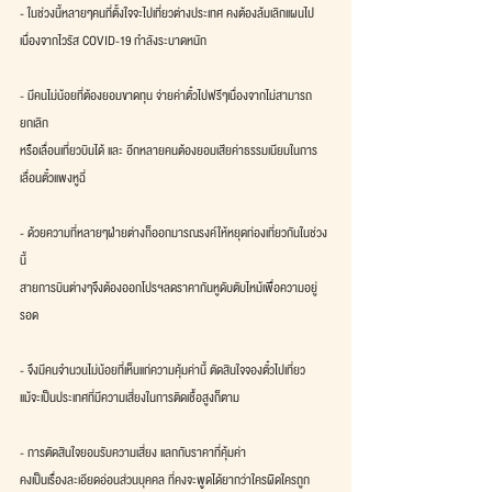
- ในช่วงนี้หลายๆคนที่ตั้งใจจะไปเที่ยวต่างประเทศ คงต้องล้มเลิกแผนไป
เนื่องจากไวรัส COVID-19 กำลังระบาดหนัก
- มีคนไม่น้อยที่ต้องยอมขาดทุน จ่ายค่าตั๋วไปฟรีๆเนื่องจากไม่สามารถ
ยกเลิก
หรือเลื่อนเที่ยวบินได้ และ อีกหลายคนต้องยอมเสียค่าธรรมเนียมในการ
เลื่อนตั๋วแพงหูฉี่
- ด้วยความที่หลายๆฝ่ายต่างก็ออกมารณรงค์ให้หยุดท่องเที่ยวกันในช่วง
นี้
สายการบินต่างๆจึงต้องออกโปรฯลดราคากันหูดับตับไหม้เพื่อความอยู่
รอด
- จึงมีคนจำนวนไม่น้อยที่เห็นแก่ความคุ้มค่านี้ ตัดสินใจจองตั๋วไปเที่ยว
แม้จะเป็นประเทศที่มีความเสี่ยงในการติดเชื้อสูงก็ตาม
- การตัดสินใจยอมรับความเสี่ยง แลกกับราคาที่คุ้มค่า
คงเป็นเรื่องละเอียดอ่อนส่วนบุคคล ที่คงจะพูดได้ยากว่าใครผิดใครถูก