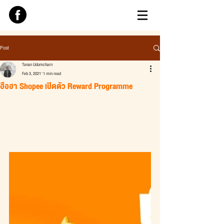
Post
Tanan Udomcharn
Feb 3, 2021
1 min read
ฮือฮา Shopee เปิดตัว Reward Programme