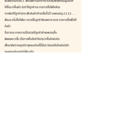
เช่นเดียวกันกับข้อ 2. เพียงแต่ว่านอกจากจะควบคุมพฤติกรรมผู้บริโภค
ให้ซื้อมากขึ้นแล้ว ยังทำให้ลูกค้ากระจายการซื้อได้อีกด้วย
จากเดิมทีที่ลูกค้ามักจะเพิ่มสินเค้าเข้ารถเข็นทิ้งไว้ รอแคมเปญ 2.2 3.3 ....
เดือนละครั้งซื้อทีเดียว กลายเป็นลูกค้าต้องพยายามกระจายการซื้อเพื่อให้
ถึงเป้า
ซึ่งการกระจายความถี่ยังช่วยให้ลูกค้าเข้าแอพบ่อยขึ้น
ติดแอพมากขึ้น มีโอกาสเห็นสินค้าใหม่ๆมากขึ้นอีกเช่นกัน
เพื่อนๆคิดว่ากลยุทธ์ล่าสุดของช้อปปี้นี้มีประโยชน์หรือโทษยังไงอีก
ลองคอมเม้นบอกกันได้นะครับ
Source: 
https://shopee.co.th/m/shopee-rewards
See All
Recent Posts