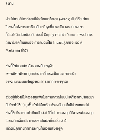
7 ล้าน
ผ่านไปสามสัปดาห์ตอนนี้ห้องโอนมาชื่อแอด (+Bank) เป็นที่เรียบร้อย
ในช่วงนี้อสังหาราคาเริ่มกลับมาในจุดที่ควรจะเป็น เพราะโครงการ
ก็ต้องใช้เงินสดเหมือนกัน ช่วงนี้ Supply เยอะกว่า Demand พอสมควร
ถ้าเขาไม่ลดก็ไม่มีคนซื้อ ถ้าลดน้อยก็ไม่ Impact สู้ลดเยอะแล้วได้ 
Marketing ดีกว่า
ช่วงนี้ถ้าใครสนใจอสังหาลองศึกษาดูดีๆ
เพราะมีของดีราคาถูกกว่าราคาที่ควรจะเป็นเยอะมากๆครับ
อาจจะไม่ต้องรีบแต่ให้ดูจังหวะดีๆ ราคาที่ใช่จริงๆครับ 
จริงอยู่ที่ช่วงนี้ไม่ควรลงทุนเพิ่มในสถานการณ์แบบนี้ แต่ถ้าราคาปรับลงมา
มันก็จะทำให้ROIสูงขึ้น ถ้าไม่เดือดร้อนตัวเองกับคนอื่นก็น่าหยอดลงไป
ช่วงนี้หุ้นก็ราคาลงถ้าเทียบกับ 4-5 ปีที่แล้ว การลงทุนที่ดีอาจจะต้องลงทุน
ในช่วงที่คนอื่นกลัว แต่ควรขายในช่วงที่คนอื่นกล้า?
แต่ถึงแม้สุดท้ายทุกการลงทุนก็มีความเสี่ยงอยู่ดี 