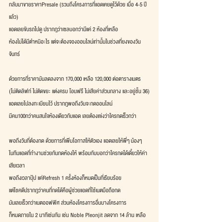
กลับมาขายราคาPresale (รวมถึงโครงการที่แอดเคยดูไว้ด้วย เมื่อ 4-5 ปี
แล้ว)
แอดเลยขับรถไปดู ปรากฎว่าเซลบอกว่ามีแค่ 2 ห้องที่เหลือ
ห้องไม่ได้มีตำหนิอะไร แต่จะต้องจองออนไลน์เท่านั้นในช่วงเที่ยงของวัน
จันทร์
ด้วยการที่ราคามันลดลงจาก 170,000 เหลือ 120,000 ต่อตารางเมตร
(ไม่ติดลิฟท์ ไม่ติดขยะ แต่งครบ โอนฟรี ไม่เสียค่าส่วนกลาง และอยู่ชั้น 36)
แอดเลยไปลงทะเบียนไว้ ปรากฎพอถึงวันจะกดออนไลน์
มีคน100กว่าคนสนใจห้องเดียวกับแอด เลยต้องแข่งว่าใครกดเร็วกว่า
พอถึงวันที่ต้องกด ด้วยการที่เพิ่มโอกาสให้ตัวเอง แอดเลยให้พี่ๆ น้องๆ
ในทีมแอดที่ทำงานช่วยกันกดห้องให้ พร้อมกับบอกว่าใครกดได้เดี๋ยวให้ค่า
เสียเวลา
พอถึงเวลาปุ้ป แค่Refresh 1 ครั้งห้องก็หมดเป็นที่เรียบร้อย
แต่โชคดีปรากฎว่าคนที่กดได้คือผู้ช่วยแอดที่ใช้เนตมือถือกด
มันเลยเร็วกว่าเนตออฟฟิศ ส่วนห้องโครงการอื่นบางโครงการ
ก็หมดภายใน 2 นาทีเช่นกัน เช่น Noble Pleonjit ลดจาก 14 ล้าน เหลือ 