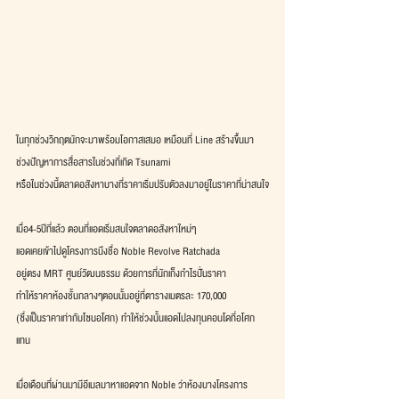
ในทุกช่วงวิกฤตมักจะมาพร้อมโอกาสเสมอ เหมือนที่ Line สร้างขึ้นมา
ช่วงปัญหาการสื่อสารในช่วงที่เกิด Tsunami
หรือในช่วงนี้ตลาดอสังหาบางที่ราคาเริ่มปรับตัวลงมาอยู่ในราคาที่น่าสนใจ
เมื่อ4-5ปีที่แล้ว ตอนที่แอดเริ่มสนใจตลาดอสังหาใหม่ๆ
แอดเคยเข้าไปดูโครงการนึงชื่อ Noble Revolve Ratchada
อยู่ตรง MRT ศูนย์วัฒนธรรม ด้วยการที่นักเก็งกำไรปั่นราคา
ทำให้ราคาห้องชั้นกลางๆตอนนั้นอยู่ที่ตารางเมตรละ 170,000
(ซึ่งเป็นราคาเท่ากับโซนอโศก) ทำให้ช่วงนั้นแอดไปลงทุนคอนโดที่อโศก
แทน 
เมื่อเดือนที่ผ่านมามีอีเมลมาหาแอดจาก Noble ว่าห้องบางโครงการ