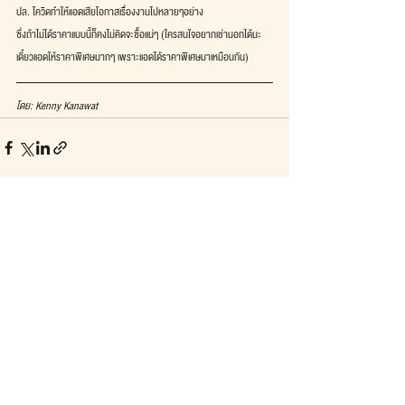
ปล. โควิดทำให้แอดเสียโอกาสเรื่องงานไปหลายๆอย่าง
ซึ่งถ้าไม่ได้ราคาแบบนี้ก็คงไม่คิดจะซื้อแน่ๆ (ใครสนใจอยากเช่าบอกได้นะ
เดี๋ยวแอดให้ราคาพิเศษมากๆ เพราะแอดได้ราคาพิเศษมาเหมือนกัน)
โดย: Kenny Kanawat
See All
Recent Posts