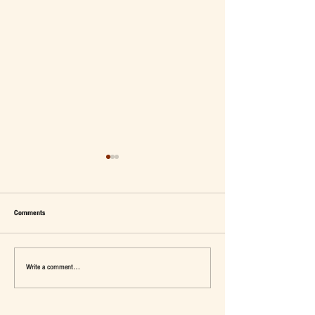
Comments
Write a comment...
เมื่อ Self-concept ถูกเติมเต็ม Fashion อาจ
แจ๊คผู้(เคย)ฆ่ายักษ์ในตลาด 
จะไม่ใช่คำตอบ
การ De-Marketing