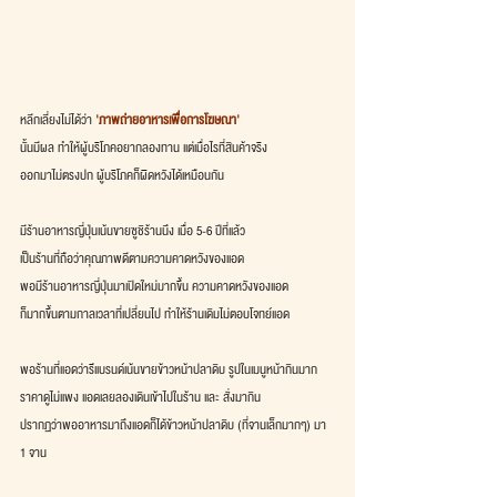
หลีกเลี่ยงไม่ได้ว่า 
'ภาพถ่ายอาหารเพื่อการโฆษณา'
นั้นมีผล ทำให้ผู้บริโภคอยากลองทาน แต่เมื่อไรที่สินค้าจริง
ออกมาไม่ตรงปก ผู้บริโภคก็ผิดหวังได้เหมือนกัน
มีร้านอาหารญี่ปุ่นเน้นขายซูชิร้านนึง เมื่อ 5-6 ปีที่แล้ว
เป็นร้านที่ถือว่าคุณภาพดีตามความคาดหวังของแอด
พอมีร้านอาหารญี่ปุ่นมาเปิดใหม่มากขึ้น ความคาดหวังของแอด
ก็มากขึ้นตามกาลเวลาที่เปลี่ยนไป ทำให้ร้านเดิมไม่ตอบโจทย์แอด
พอร้านที่แอดว่ารีแบรนด์เน้นขายข้าวหน้าปลาดิบ รูปในเมนูหน้ากินมาก
ราคาดูไม่แพง แอดเลยลองเดินเข้าไปในร้าน และ สั่งมากิน
ปรากฏว่าพออาหารมาถึงแอดก็ได้ข้าวหน้าปลาดิบ (ที่จานเล็กมากๆ) มา 
1 จาน