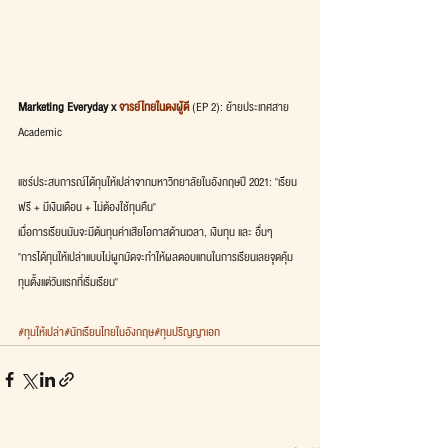
Marketing Everyday x 
จารย์ไทยในดงผู้ดี
 (EP 2): ย้ายประเทศสาย 
Academic
แชร์ประสบการณ์ได้ทุนให้เปล่าจากมหาวิทยาลัยในอังกฤษปี 2021: "เรียน
ฟรี + มีเงินเดือน + ไม่ต้องใช้ทุนคืน"
เมื่อการเรียนมันจะมีต้นทุนค่าเสียโอกาสด้านเวลา, เงินทุน และ อื่นๆ
"การได้ทุนให้เปล่าแบบไม่ผูกมัดจะทำให้ผลตอบแทนในการเรียนเลยจุดคุ้ม
ทุนตั้งแต่วันแรกที่เริ่มเรียน"
#ทุนให้เปล่า
#นักเรียนไทยในอังกฤษ
#ทุนปริญญาเอก