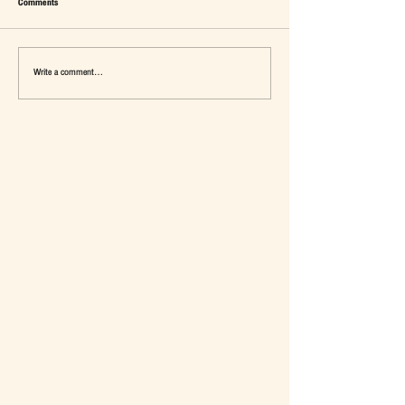
Comments
Write a comment...
เมื่อ Self-concept ถูกเติมเต็ม Fashion อาจ
แจ๊คผู้(เคย)ฆ่ายักษ์ในตลาด 
จะไม่ใช่คำตอบ
การ De-Marketing