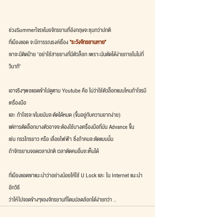
ช่วงSummerโจรขโมยจักรยานที่อังกฤษจะชุมกว่าปกติ
ที่เมืองแอด จะมีการรณรงค์เรื่อง 
"ระวังจักรยานหาย"
เขาจะมีติดป้าย "อย่าใช้สายยางที่มีตัวล็อก เพราะมันตัดได้ง่ายภายในไม่กี่
วินาที"
เอาจริงๆพอแอดเข้าไปดูตาม Youtube คือ ไม่ว่าใช้ตัวล็อกแบบไหนถ้าโจรมี
เครื่องมือ
และ ถ้าโจรจะขโมยมันจะตัดได้หมด (ขึ้นอยู่กับความยากง่าย)
แต่การตัดล็อกบางตัวอาจจะต้องใช้บางเครื่องมือที่มัน Advance ขึ้น
เช่น กรรไกรยาว หรือ เลื่อยไฟฟ้า ซึ่งถ้าคนจะตัดแบบนั้น
ถ้าจักรยานจอดเวลาปกติ เวลาตัดคนอื่นจะเห็นได้
ที่เมืองแอดเขาแนะนำว่าอย่างน้อยให้ใช้ U Lock และ ใน Internet แนะนำ
อีกวิธี
ว่าให้ไปจอดข้างๆของจักรยานที่โดนปลดล้อกได้ง่ายกว่า ..