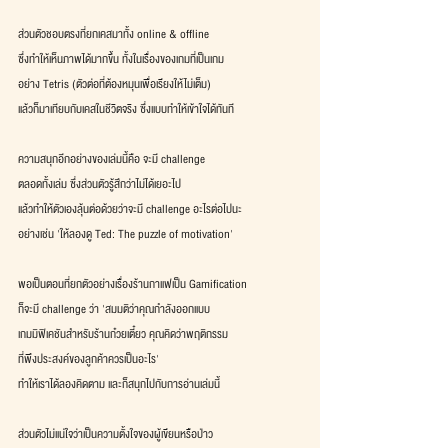
ส่วนตัวชอบตรงที่ยกเคสมาทั้ง online & offline
ซึ่งทำให้เห็นภาพได้มากขึ้น ทั้งในเรื่องของเกมที่เป็นเกม
อย่าง Tetris (ตัวต่อที่ต้องหมุนเพื่อเรียงให้ไม่เต็ม)
แล้วก็มาเทียบกับเคสในชีวิตจริง ซึ่งแบบทำให้เข้าใจได้ทันที
ความสนุกอีกอย่างของเล่มนี้คือ จะมี challenge
ตลอดทั้งเล่ม ซึ่งส่วนตัวรู้สึกว่าไม่ได้เยอะไป
แล้วทำให้ตัวเองลุ้นต่อด้วยว่าจะมี challenge อะไรต่อไปนะ
อย่างเช่น 'ให้ลองดู Ted: The puzzle of motivation'
พอเป็นตอนที่ยกตัวอย่างเรื่องร้านกาแฟเป็น Gamification
ก็จะมี challenge ว่า 'สมมติว่าคุณกำลังออกแบบ
เกมมิฟิเคชันสำหรับร้านก๋วยเตี๋ยว คุณคิดว่าพฤติกรรม
ที่พึงประสงค์ของลูกค้าควรเป็นอะไร'
ทำให้เราได้ลองคิดตาม และก็สนุกไปกับการอ่านเล่มนี้
ส่วนตัวไม่แน่ใจว่าเป็นความตั้งใจของผู้เขียนหรือป่าว