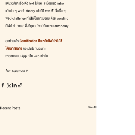
แต่ช่วงต้นๆ เรื่องคือ text ไม่เยอะ เหมือนแนว intro
แล้วค่อยๆ พาเข้า theory แล้วก็มี text เพิ่มขึ้นเรื่อยๆ
พอมี challenge ที่ไม่ได้เป็นการบังคับ ด้วย wording
ที่ใช้คำว่า 'ลอง' ซึ่งก็ดูตอบโจทย์กับความ autonomy
สุดท้ายแล้ว 
Gamification คือ หลักคิดที่นำไปใช้
ได้หลากหลาย
 คือไม่ได้ใช้กับเฉพาะ
การออกแบบ App หรือ web เท่านั้น
โดย: Noramon P.
See All
Recent Posts