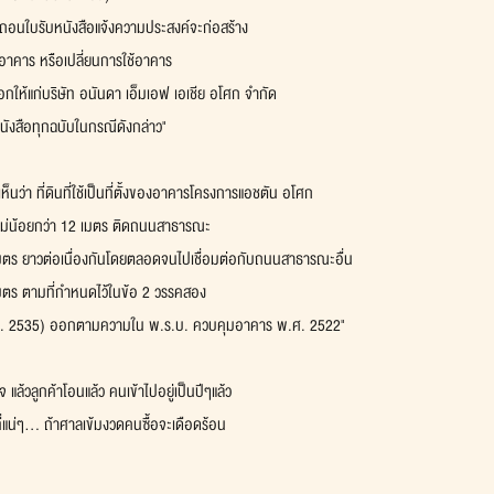
นใบรับหนังสือแจ้งความประสงค์จะก่อสร้าง 
ยอาคาร หรือเปลี่ยนการใช้อาคาร 
อกให้แก่บริษัท อนันดา เอ็มเอฟ เอเชีย อโศก จำกัด 
นังสือทุกฉบับในกรณีดังกล่าว" 
ห็นว่า ที่ดินที่ใช้เป็นที่ตั้งของอาคารโครงการแอชตัน อโศก 
าวไม่น้อยกว่า 12 เมตร ติดถนนสาธารณะ
 เมตร ยาวต่อเนื่องกันโดยตลอดจนไปเชื่อมต่อกับถนนสาธารณะอื่น
 เมตร ตามที่กำหนดไว้ในข้อ 2 วรรคสอง
ศ. 2535) ออกตามความใน พ.ร.บ. ควบคุมอาคาร พ.ศ. 2522"
็จ แล้วลูกค้าโอนแล้ว คนเข้าไปอยู่เป็นปีๆแล้ว
ที่แน่ๆ... ถ้าศาลเข้มงวดคนซื้อจะเดือดร้อน 