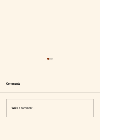
Comments
Write a comment...
เมื่อ Self-concept ถูกเติมเต็ม Fashion อาจ
แจ๊คผู้(เคย)ฆ่ายักษ์ในตลาด 
จะไม่ใช่คำตอบ
การ De-Marketing