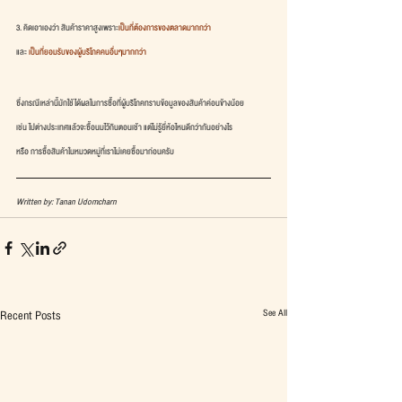
3. คิดเอาเองว่า สินค้าราคาสูงเพราะ
เป็นที่ต้องการของตลาดมากกว่า
และ 
เป็นที่ยอมรับของผู้บริโภคคนอื่นๆมากกว่า
ซึ่งกรณีเหล่านี้มักใช้ได้ผลในการซื้อที่ผู้บริโภคทราบข้อมูลของสินค้าค่อนข้างน้อย
เช่น ไปต่างประเทศแล้วจะซื้อนมไว้กินตอนเช้า แต่ไม่รู้ยี่ห้อไหนดีกว่ากันอย่างไร
หรือ การซื้อสินค้าในหมวดหมู่ที่เราไม่เคยซื้อมาก่อนครับ
Written by: Tanan Udomcharn
See All
Recent Posts