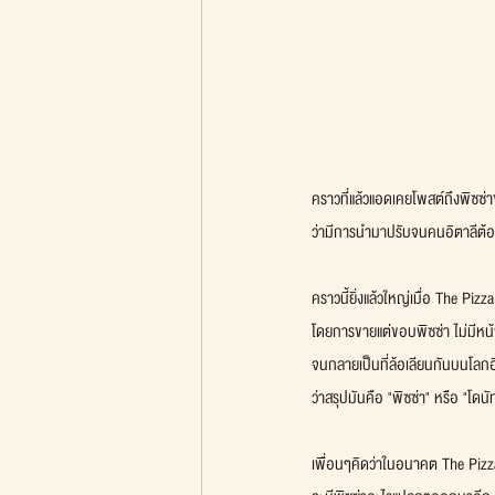
คราวที่แล้วแอดเคยโพสต์ถึงพิซซ่า
ว่ามีการนำมาปรับจนคนอิตาลีต้อง
คราวนี้ยิ่งแล้วใหญ่เมื่อ The Piz
โดยการขายแต่ขอบพิซซ่า ไม่มีหน้
จนกลายเป็นที่ล้อเลียนกันบนโลกอ
ว่าสรุปมันคือ "พิซซ่า" หรือ "โดนั
เพื่อนๆคิดว่าในอนาคต The Pi