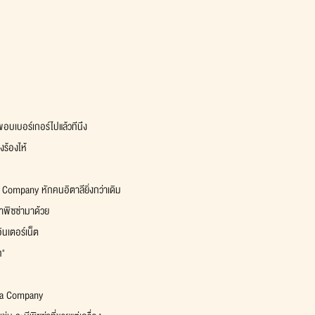
ขอบเบอร์เกอร์ไปแล้วทีนึง
ร้องไห้
za Company หักคนอิตาลียิ่งกว่าเดิม
าพิซซ่ามาด้วย
ินเตอร์เน็ต
ท"
zza Company