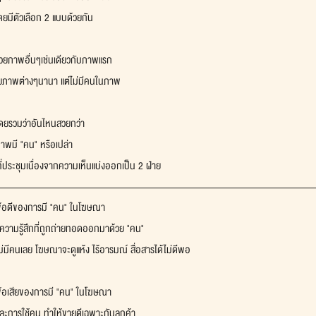
โดยมีตัวเลือก 2 แบบด้วยกัน
้วยภาพอื่นๆเช่นเดียวกับภาพแรก
วยภาพต่างๆนานา แต่ไม่มีคนในภาพ
ยรวมว่าอันไหนสวยกว่า
ภาพมี "คน" หรือเปล่า
นที่ประชุมเนื่องจากความเห็นแบ่งออกเป็น 2 ฝ่าย
า ข้อดีของการมี "คน" ในโฆษณา
ความรู้สึกที่ถูกถ่ายทอดออกมาด้วย "คน"
ีคนเลย โฆษณาจะดูแห้ง ไร้อารมณ์ สื่อสารได้ไม่ดีพอ
 ข้อเสียของการมี "คน" ในโฆษณา
น และการใช้คน ทำให้ขายดีเฉพาะกับลูกค้า