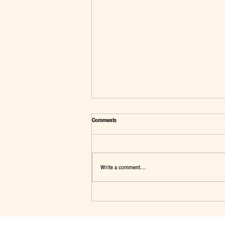
Comments
Write a comment...
มุมมองต่อประเด็น"นักเรียนทุนรัฐบาลไทย"