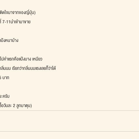
(ติดใจมาจากของญี่ปุ่น)
ที่ 7-11นำเข้ามาขาย
 แป้งหนาบ้าง
งไปคำแรกคือแป้งบาง เหนียว
ิ่นนม เรียกว่ากลิ่นนมแรงเลยก็ว่าได้
25 บาท
นะครับ
ื้อวันละ 2 ลูกมาตุน)