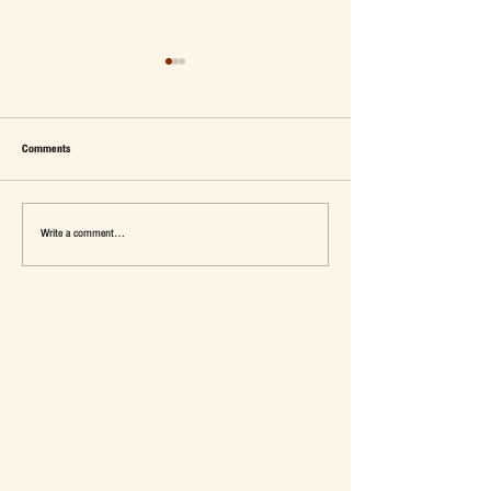
Comments
Write a comment...
เมื่อ Self-concept ถูกเติมเต็ม Fashion อาจ
แจ๊คผู้(เคย)ฆ่ายักษ์ในตลาด 
จะไม่ใช่คำตอบ
การ De-Marketing