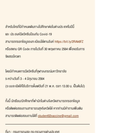
สำหรับใครที่มีกำหนดเดินทางไปศึกษาต่อในต่างประเทศในปีนี้
และ ประสงค์ฉีดวัคซีนป้องกัน Covid-19
สามารถกรอกข้อมูลลงทะเบียนได้ตามลิงค์ 
https://bit.ly/2RAk6FZ
หรือสแกน QR Code ภายในวันที่ 30 พฤษภาคม 2564 เพื่อขอรับการ
จัดสรรโควตา
โดยมีกำหนดการฉีดวัคซีนที่จุฬาลงกรณ์มหาวิทยาลัย
ระหว่างวันที่ 3 - 4 มิถุนายน 2564
(ระบบจะเปิดให้ใช้บริการตั้งแต่วันที่ 21 พ.ค. เวลา 13.00 น. เป็นต้นไป)
ทั้งนี้ นักเรียน/นักศึกษาที่พำนักในต่างจังหวัดสามารถกรอกข้อมูล
หรือติดต่อสอบถามสาธารณสุขจังหวัดได้ หากท่านมีคำถามเพิ่มเติม
สามารถติดต่อสอบถามได้ที่ 
student02vaccine@gmail.com
ที่มา : กรมการกงสุล กระทรวงการต่างประเทศ