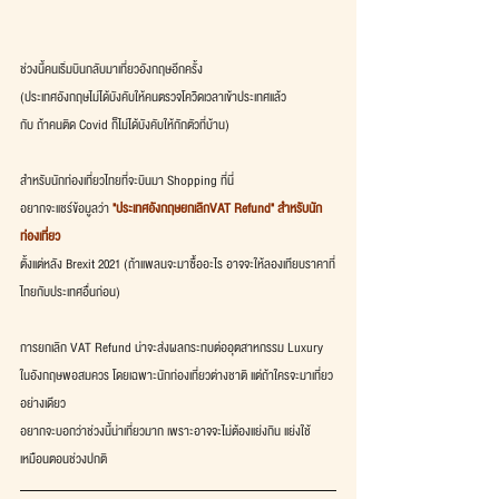
ช่วงนี้คนเริ่มบินกลับมาเที่ยวอังกฤษอีกครั้ง
(ประเทศอังกฤษไม่ได้บังคับให้คนตรวจโควิดเวลาเข้าประเทศแล้ว
กับ ถ้าคนติด Covid ก็ไม่ได้บังคับให้กักตัวที่บ้าน)
สำหรับนักท่องเที่ยวไทยที่จะบินมา Shopping ที่นี่
อยากจะแชร์ข้อมูลว่า 
"ประเทศอังกฤษยกเลิกVAT Refund" สำหรับนัก
ท่องเที่ยว
ตั้งแต่หลัง Brexit 2021 (ถ้าแพลนจะมาซื้ออะไร อาจจะให้ลองเทียบราคาที่
ไทยกับประเทศอื่นก่อน)
การยกเลิก VAT Refund น่าจะส่งผลกระทบต่ออุตสาหกรรม Luxury
ในอังกฤษพอสมควร โดยเฉพาะนักท่องเที่ยวต่างชาติ แต่ถ้าใครจะมาเที่ยว
อย่างเดียว
อยากจะบอกว่าช่วงนี้น่าเที่ยวมาก เพราะอาจจะไม่ต้องแย่งกิน แย่งใช้ 
เหมือนตอนช่วงปกติ