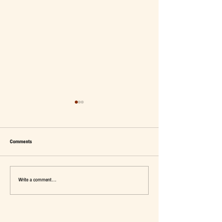
Comments
Write a comment...
เมื่อ Self-concept ถูกเติมเต็ม Fashion อาจ
แจ๊คผู้(เคย)ฆ่ายักษ์ในตลาด 
จะไม่ใช่คำตอบ
การ De-Marketing