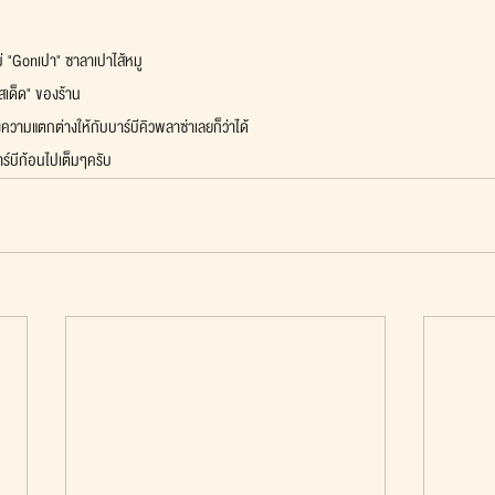
หม่ "Gonเปา" ซาลาเปาไส้หมู
รสเด็ด" ของร้าน
้างความแตกต่างให้กับบาร์บีคิวพลาซ่าเลยก็ว่าได้
บาร์บีก้อนไปเต็มๆครับ