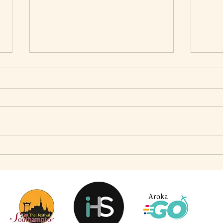
เมื่อ Self-concept ถูกเติมเต็ม Fashion อาจจะไม่ใช่
แจ๊คผู้
คำตอบ
Market