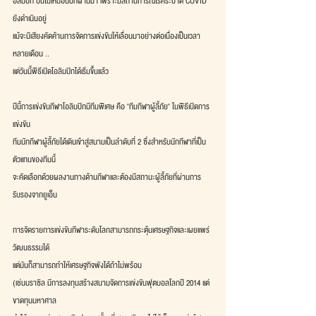
อลิมปิก ปีนี้ไม่เหมือนปีที่ผ่านมา เพราะมีสถานการณ์โรคระบาด COVID 
ยังดำเนินอยู่ 
แม้จะมีเสียงคัดค้านการจัดการแข่งขันให้เลื่อนมาอย่างต่อเนื่องเป็นเวลา
หลายเดือน .. 
แต่วันนี้พิธีเปิดโอลิมปิกได้เริ่มขึ้นแล้ว
ปีนี้การแข่งขันกีฬาโอลิมปิกมีทีมพิเศษ คือ "ทีมกีฬาผู้ลี้ภัย" ในพิธีเปิดการ
แข่งขัน 
ทีมนักกีฬาผู้ลี้ภัยได้เดินเข้าสู่สนามเป็นลำดับที่ 2 ซึ่งสำหรับนักกีฬาที่เป็น
ตัวแทนของทีมนี้ 
จะคัดเลือกด้วยผลงานทางด้านกีฬาและต้องมีสถานะผู้ลี้ภัยที่ผ่านการ
รับรองจากยูเอ็น
การจัดรายการแข่งขันกีฬาระดับโลกสามารถกระตุ้นเศรษฐกิจและเผยแพร่
วัฒนธรรมได้ 
แต่มันก็สามารถทำให้เศรษฐกิจพังได้ถ้าไม่พร้อม 
(เช่นบราซิล มีการลงทุนสร้างสนามจัดการแข่งขันฟุตบอลโลกปี 2014 แต่
ขาดทุนมหาศาล 