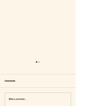
Comments
Write a comment...
เมื่อ Self-concept ถูกเติมเต็ม Fashion อาจ
แจ๊คผู้(เคย)ฆ่ายักษ์ในตลาด 
จะไม่ใช่คำตอบ
การ De-Marketing