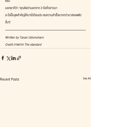
ครับ
บอกเราทีว่า "คุณคิดว่านอกจาก 2 ข้อที่กล่าวมา
อะไรเป็นจุดสำคัญให้บาร์บีก้อนประสบความสำเร็จมากกว่ามาสคอตตัว
อื่นๆ"
Written by Tanan Udomcharn
Credit ภาพจาก The standard
See All
Recent Posts