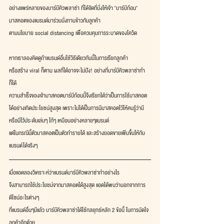
อย่างแพร่หลายของบาร์บีคิวพลาซ่า ที่ได้จัดที่นั่งให้เจ้า "บาร์บีก้อน"
มาสคอตของแบรนด์มาร่วมนั่งทานข้าวกับลูกค้า
ตามนโยบาย social distancing เพื่อควบคุมการระบาดของโควิด
หากเราลองคิดดูถ้าแบรนด์อื่นใช้วิธีเดียวกันนี้ในการเรียกลูกค้า
หรือสร้าง viral ก็ตาม ผลที่ได้อาจจะไม่ปัง! อย่างที่บาร์บีคิวพลาซ่าทำ
ก็ได้
ความสำเร็จของเจ้ามาสคอตบาร์บีก้อนนี้จึงเรียกได้ว่าเป็นการใช้มาสคอต
ได้อย่างเกิดประโยชน์สูงสุด เพราะไม่ได้เป็นการมีมาสคอตไว้ให้คนรู้ว่ามี
หรือมีไว้ประดับเล่นๆ โก้ๆ เหมือนอย่างหลายๆแบรนด์
แต่ในกรณีนี้ตัวมาสคอตเป็นตัวทำรายได้ และสร้างยอดขายเพิ่มขึ้นให้กับ
แบรนด์ได้จริงๆ
เมื่อแอดลองวิเคราะห์ว่าแบรนด์บาร์บีคิวพลาซ่าทำอย่างไร
จึงสามารถใช้ประโยชน์จากมาสคอตได้สูงสุด แอดได้พบว่านอกจากการ
ดีไซน์อะไรต่างๆ
ที่แบรนด์อื่นๆมีแล้ว บาร์บีคิวพลาซ่าได้ใช้กลยุทธ์หลัก 2 ข้อนี้ ในการมัดใจ
ลูกค้าอีกด้วย