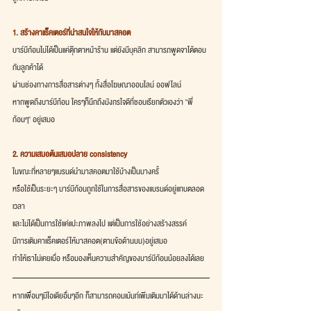
1. สร้างคาแร็คเตอร์ที่น่าสนใจให้กับมาสคอต
บาร์บีก้อนไม่ได้เป็นแค่ตุ๊กตาหน้าร้าน แต่ยังมีบุคลิก สามารถพูดจาโต้ตอบ
กับลูกค้าได้
ผ่านช่องทางการสื่อสารต่างๆ ทั้งสื่อโฆษณาออนไลน์ ออฟไลน์
หากพูดถึงบาร์บีก้อน ใครๆก็นึกถึงมังกรใจดีที่ชอบเรียกตัวเองว่า "พี่
ก้อนๆ" อยู่เสมอ
2. ความเสมอต้นเสมอปลาย consistency
ในขณะที่หลายๆแบรนด์นำมาสคอตมาใช้บ้างเป็นบางครั้
หรือใช้เป็นระยะๆ บาร์บีก้อนถูกใช้ในการสื่อสารของแบรนด์อยู่แทบตลอด
เวลา
และไม่ได้เป็นการใช้แค่แปะภาพลงไป แต่เป็นการใช้อย่างสร้างสรรค์
มีการเติมคาแร็คเตอร์ให้มาสคอต(ตามข้อด้านบน)อยู่เสมอ
ทำให้เราไม่เคยเบื่อ หรือมองเห็นความสำคัญของบาร์บีก้อนน้อยลงได้เลย
หากเพื่อนๆมีไอเดียอื่นๆอีก ก็สามารถคอมเม้นท์เพิ่มเติมมาได้ด้านล่างนะ