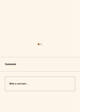
Comments
Write a comment...
เมื่อ Self-concept ถูกเติมเต็ม Fashion อาจ
แจ๊คผู้(เคย)ฆ่ายักษ์ในตลาด 
จะไม่ใช่คำตอบ
การ De-Marketing