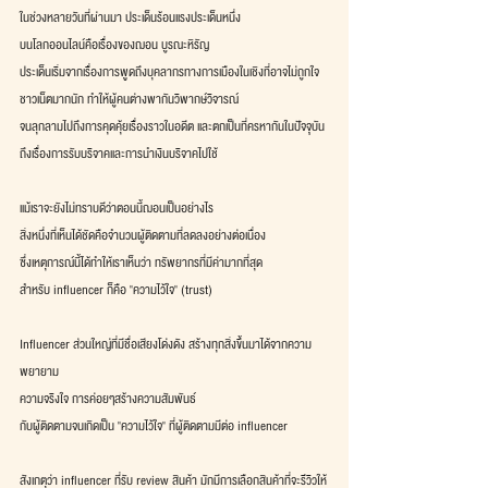
ในช่วงหลายวันที่ผ่านมา ประเด็นร้อนแรงประเด็นหนึ่ง
บนโลกออนไลน์คือเรื่องของฌอน บูรณะหิรัญ
ประเด็นเริ่มจากเรื่องการพูดถึงบุคลากรทางการเมืองในเชิงที่อาจไม่ถูกใจ
ชาวเน็ตมากนัก ทำให้ผู้คนต่างพากันวิพากษ์วิจารณ์
จนลุกลามไปถึงการคุดคุ้ยเรื่องราวในอดีต และตกเป็นที่ครหากันในปัจจุบัน
ถึงเรื่องการรับบริจาคและการนำเงินบริจาคไปใช้
แม้เราจะยังไม่ทราบดีว่าตอนนี้ฌอนเป็นอย่างไร
สิ่งหนึ่งที่เห็นได้ชัดคือจำนวนผู้ติดตามที่ลดลงอย่างต่อเนื่อง
ซึ่งเหตุการณ์นี้ได้ทำให้เราเห็นว่า ทรัพยากรที่มีค่ามากที่สุด
สำหรับ influencer ก็คือ "ความไว้ใจ" (trust)
Influencer ส่วนใหญ่ที่มีชื่อเสียงโด่งดัง สร้างทุกสิ่งขึ้นมาได้จากความ
พยายาม
ความจริงใจ การค่อยๆสร้างความสัมพันธ์
กับผู้ติดตามจนเกิดเป็น "ความไว้ใจ" ที่ผู้ติดตามมีต่อ influencer
สังเกตุว่า influencer ที่รับ review สินค้า มักมีการเลือกสินค้าที่จะรีวิวให้