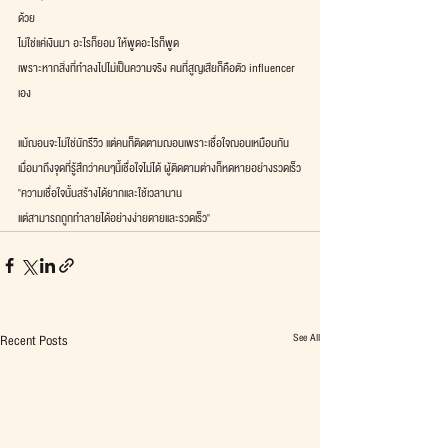
ด้วย
ไม่ใช่แค่เงินมา อะไรก็ยอม ให้พูดอะไรก็พูด
เพราะหากสิ่งที่ทำลงไปไม่เป็นความจริง คนที่สูญเสียก็คือตัว influencer 
เอง
แม้ฌอนจะไม่ใช่นักรีวิว แต่คนก็ติดตามฌอนเพราะเชื่อใจฌอนเหมือนกัน
เมื่อมาถึงจุดที่รู้สึกว่าคนๆนี้เชื่อใจไม่ได้ ผู้ติดตามต่างก็หดหายอย่างรวดเร็ว
"ความเชื่อใจนั้นสร้างได้ยากและใช้เวลานาน
แต่สามารถถูกทำลายได้อย่างง่ายดายและรวดเร็ว"
See All
Recent Posts