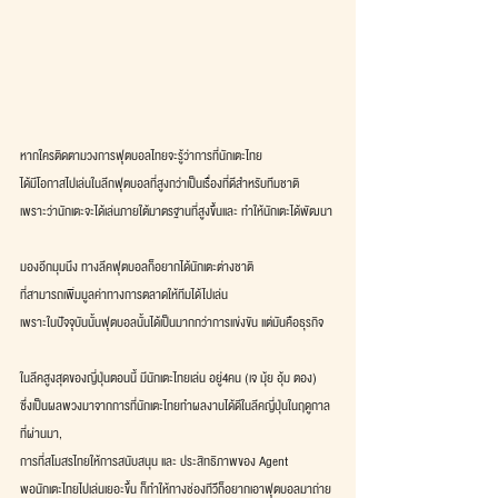
หากใครติดตามวงการฟุตบอลไทยจะรู้ว่าการที่นักเตะไทย
ได้มีโอกาสไปเล่นในลีกฟุตบอลที่สูงกว่าเป็นเรื่องที่ดีสำหรับทีมชาติ
เพราะว่านักเตะจะได้เล่นภายใต้มาตรฐานที่สูงขึ้นและ ทำให้นักเตะได้พัฒนา
มองอีกมุมนึง ทางลีคฟุตบอลก็อยากได้นักเตะต่างชาติ
ที่สามารถเพิ่มมูลค่าทางการตลาดให้ทีมได้ไปเล่น
เพราะในปัจจุบันนั้นฟุตบอลนั้นได้เป็นมากกว่าการแข่งขัน แต่มันคือธุรกิจ
ในลีคสูงสุดของญี่ปุ่นตอนนี้ มีนักเตะไทยเล่น อยู่4คน (เจ มุ้ย อุ้ม ตอง)
ซึ่งเป็นผลพวงมาจากการที่นักเตะไทยทำผลงานได้ดีในลีคญี่ปุ่นในฤดูกาล
ที่ผ่านมา,
การที่สโมสรไทยให้การสนับสนุน และ ประสิทธิภาพของ Agent
พอนักเตะไทยไปเล่นเยอะขึ้น ก็ทำให้ทางช่องทีวีก็อยากเอาฟุตบอลมาถ่าย