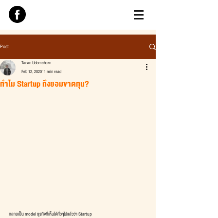
Post
Tanan Udomcharn
Feb 12, 2020
1 min read
ทำไม Startup ถึงยอมขาดทุน?
กลายเป็น model ธุรกิจที่เห็นได้ทั่วๆไปแล้วว่า Startup