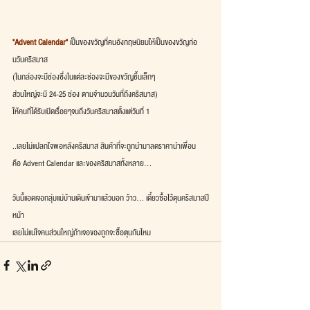
"Advent Calendar"
 เป็นของขวัญที่คนอังกฤษนิยมให้เป็นของขวัญก่อ
นวันคริสมาส
(ในกล่องจะมีช่องซึ่งในแต่ละช่องจะมีของขวัญชิ้นเล็กๆ 
ส่วนใหญ่จะมี 24-25 ช่อง ตามจำนวนวันที่ถึงคริสมาส)
ให้คนที่ได้รับเปิดเรื่อยๆจนถึงวันคริสมาสตั้งแต่วันที่ 1 
..เลยไม่แปลกใจพอหลังคริสมาส สินค้าที่จะถูกนำมาลดราคานำเพื่อน
คือ Advent Calendar และของคริสมาสทั้งหลาย...
วันนี้แอดเจอกลุ่มแม่บ้านเดินเข้ามาแล้วบอก ว้าว... เดี๋ยวซื้อไว้ตุนคริสมาสปี
หน้า 
เลยไม่แน่ใจคนส่วนใหญ่ถ้าเจอของถูกจะซื้อตุนกันไหม