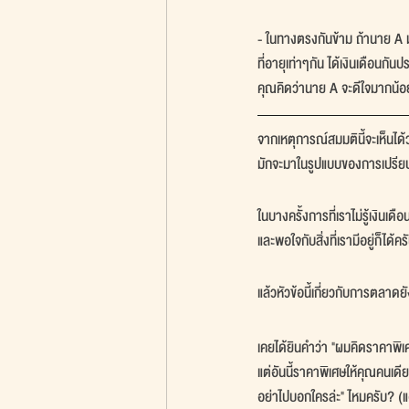
- ในทางตรงกันข้าม ถ้านาย A 
ที่อายุเท่าๆกัน ได้เงินเดือนก
คุณคิดว่านาย A จะดีใจมากน้อ
จากเหตุการณ์สมมตินี้จะเห็นได
มักจะมาในรูปแบบของการเปรียบ
ในบางครั้งการที่เราไม่รู้เงินเดื
และพอใจกับสิ่งที่เรามีอยู่ก็ได้คร
แล้วหัวข้อนี้เกี่ยวกับการตลาดยั
เคยได้ยินคำว่า "ผมคิดราคาพิเ
แต่อันนี้ราคาพิเศษให้คุณคนเด
อย่าไปบอกใครล่ะ" ไหมครับ? (แ