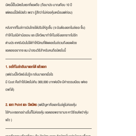
บัตรนี้เป็นบัตรใบแรกที่แอดถือ (ถือมาประมาณเกือบ 10 ปี
แต่ตอนนี้ปิดไปแล้ว เพราะรู้สึกว่าไม่ค่อยคุ้มเหมือนแต่ก่อน)
หลังจากที่ไมล์การบินไทยได้ปรับให้สูงขึ้น (จะบินต้องแลกไมล์เยอะขึ้น)
ทำให้ไมล์มีค่าน้อยลง และมีโควิดมาทำให้ไมล์ยิ่งแลกยากไปอีก
ต่างประเทศยังบินไม่ได้ทำให้มีคนที่ติดดอยไมล์รวมถึงแอดด้วย
แอดเลยอยากจะแนะนำสองวิธีสำหรับคนถือบัตรใบนี้
1. รอให้ไมล์กลับมาแลกได้ แล้วแลก
(แต่ช่วงนี้โควิดยังไม่รู้จะกลับมาแลกเมื่อไร
มี Cost คือถ้าใช้บัตรไม่เกิน 300,000 บาทต่อปีจะมีค่าธรรมเนียม แต่ขอ
เวฟได้) 
2. แลก Point และ ปิดบัตร
 (แต่ปัญหาคือแลกไมล์ดูไม่ค่อยคุ้ม
ใช้Pointแลกอย่างอื่นก็ไม่ค่อยคุ้ม แอดเลยพยายามจะหาวิธีจนคิดว่าคุ้ม
แล้ว ) 