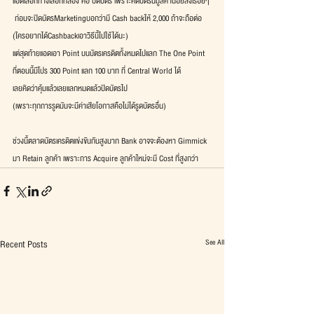
แอดเลือกทางเลือกที่สอง คือ ปิดบัตร เพราะคิดบัตรนี่มูลค่าน้อยลงเรื่อยๆ
 ก่อนจะปิดบัตรMarketingบอกว่ามี Cash backให้ 2,000 ถ้าจะถือต่อ
(ใครอยากได้Cashbackเอาวิธีนี้ไปใช้ได้นะ)
แต่สุดท้ายแอดเอา Point บนบัตรเครดิตทั้งหมดไปแลก The One Point
ที่ตอนนี้มีโปร 300 Point แลก 100 บาท ที่ Central World ได้
เลยคิดว่าคุ้มแล้วเลยแลกหมดแล้วปิดบัตรไป 
(เพราะทุกการรูดมันจะมีค่าเสียโอกาสคือไม่ได้รูดบัตรอื่น)
ช่วงนี้ตลาดบัตรเครดิตแข่งขันกันสูงมาก Bank อาจจะต้องหา Gimmick
มา Retain ลูกค้า เพราะการ Acquire ลูกค้าใหม่จะมี Cost ที่สูงกว่า
See All
Recent Posts