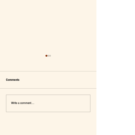
Comments
Write a comment...
เมื่อ Self-concept ถูกเติมเต็ม Fashion อาจ
แจ๊คผู้(เคย)ฆ่ายักษ์ในตลาด 
จะไม่ใช่คำตอบ
การ De-Marketing