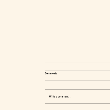
Comments
Write a comment...
มุมมองต่อประเด็น"นักเรียนทุนรัฐบาลไทย"