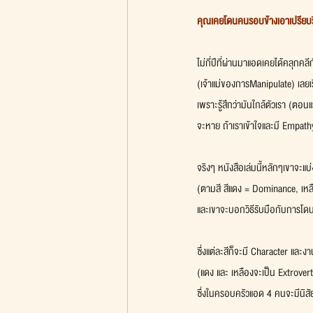
คุณเคยโดนคนรอบข้างเอาเปรียบร
ไม่กี่ปีที่ผ่านมาแอดเคยได้คลุกคลี
(เจ้าแม่ของการManipulate) เลยเร
เพราะรู้สึกว่ามันใกล้ตัวเรา (ตอน
จะหาย ถ้าเราเข้าใจและมี Empath
จริงๆ หนังสือเล่มนี้หลักๆเขาจะ
(ตามสี สีแดง = Dominance, เหลื
และเขาจะบอกวิธีรับมือกับการโดน
ซึ่งแต่ละสีก็จะมี Character และงา
(แดง และ เหลืองจะเป็น Extrovert 
ซึ่งในครอบครัวแอด 4 คนจะมีนิส