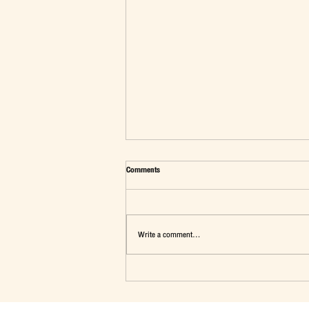
Comments
Write a comment...
มุมมองต่อประเด็น"นักเรียนทุนรัฐบาลไทย"