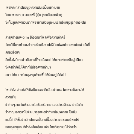
โพสต์ดังกล่าวได้มีผู้ให้ความสนใจเป็นอย่างมาก
โดยเฉพาะสายแกงกระหรี่ญี่ปุ่น (รวมถึงแอดด้วย)
ซึ่งก็มีลูกค้าจำนวนมากพยายามช่วยอุดหนุนร้านให้พยุงธุรกิจต่อไปได้
ล่าสุดท้างเพจ Omu ได้ออกมาโพสต์ข้อความอีกครั้
 โดยมีเนื้อหาทำนองว่าทางร้านยังขายไม่ดี โดยโพสต์ยอดขายในแต่ละวันที่
ลดลงเรื่อยๆ
อีกทั้งยังมีการอ้างถึงการที่ร้านได้ออกไปให้ความช่วยเหลือผู้บริโภค
ซึ่งคงทำต่อไม่ได้หากไม่มียอดขายเข้ามา
อยากให้คนมาช่วยอุดหนุนร้านเพื่อให้ร้านอยู่ได้ต่อไป
โพสต์ดังกล่าวก่อให้เกิดเป็นกระแสตีกลับอย่างแรง โดยชาวเน็ตต่างให้
ความเห็น
ว่าต่างๆนานาในเชิงลบ เช่น เรียกร้องความสงสาร เลิกดราม่าได้แล้ว
รำคาญ เอาเวลาไปพัฒนาธุรกิจ อย่าทำเหมือนขอทาน เป็นต้น
เคสนี้ทำให้เห็นว่าแม้คนไทยจะเป็นคนที่ขี้สงสาร และชอบบริจาคให้
ชอบอุดหนุนคนที่กำลังเดือดร้อน แต่คนไทยก็แยกแยะได้ว่าอะไร