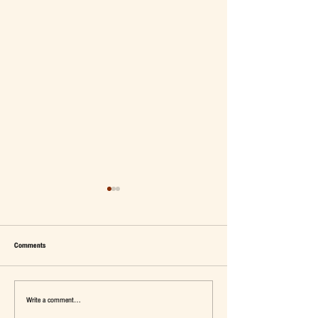
Comments
Write a comment...
เมื่อ Self-concept ถูกเติมเต็ม Fashion อาจ
แจ๊คผู้(เคย)ฆ่ายักษ์ในตลาด 
จะไม่ใช่คำตอบ
การ De-Marketing