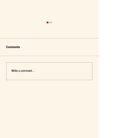
Comments
Write a comment...
เมื่อ Self-concept ถูกเติมเต็ม Fashion อาจ
แจ๊คผู้(เคย)ฆ่ายักษ์ในตลาด 
จะไม่ใช่คำตอบ
การ De-Marketing