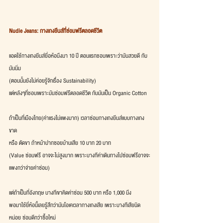
Nudie Jeans: กางเกงยีนส์ที่ซ่อมฟรีตลอดชีวิต
แอดใช้กางเกงยีนส์ยี่อห้อนึงมา 10 ปี ตอนแรกชอบเพราะว่ามันสวยดี กับ 
มันนิ่ม
(ตอนนั้นยังไม่ค่อยรู้จักเรื่อง Sustainability)
แต่หลังๆที่ชอบเพราะมันซ่อมฟรีตลอดชีวิต กับมันเป็น Organic Cotton 
ถ้าเป็นที่เมืองไทย(ค่าแรงไม่แพงมาก) เวลาซ่อมกางเกงยีนส์แบบกางเกง
ขาด
หรือ ตัดขา ถ้าหน้าปากซอยบ้านเสีย 10 บาท 20 บาท
(Value ซ่อมฟรี อาจจะไม่สูงมาก เพราะบางทีค่าเดินทางไปซ่อมฟรีอาจจะ
แพงกว่าจ่ายค่าซ่อม)
แต่ถ้าเป็นที่อังกฤษ บางทีเขาคิดค่าซ่อม 500 บาท หรือ 1,000 นึง
พอมาใช้ยี่ห้อนี้เลยรู้สึกว่ามันโอเคเวลากางเกงเสีย เพราะบางทีเสียนิด
หน่อย ซ่อมดีกว่าซื้อใหม่ 