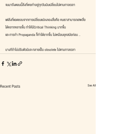
จนมาถึงตอนนี้สิ่งที่เคยทำอยู่ทุกวันมันเปลี่ยนไปตามกาลเวลา
แต่สิ่งที่แอดชอบจากการเปลี่ยนแปลงของสื่อคือ คนเราสามารถเสพสื่อ
ได้หลากหลายขึ้น ทำให้มีCritical Thinking มากขึ้น
และการทำ Propaganda ก็ทำได้ยากขึ้น ไม่เหมือนยุคสมัยก่อน .. 
บางทีถ้าไม่ปรับตัวมันจะกลายเป็น obsolete ไปตามกาลเวลา
See All
Recent Posts