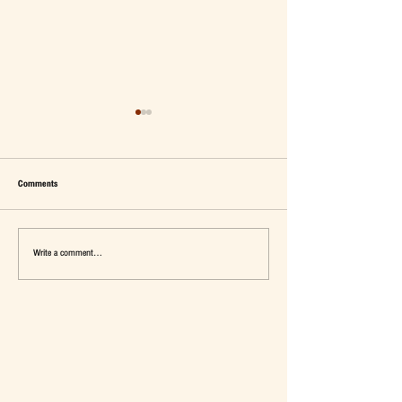
Comments
Write a comment...
เมื่อ Self-concept ถูกเติมเต็ม Fashion อาจ
แจ๊คผู้(เคย)ฆ่ายักษ์ในตลาด 
จะไม่ใช่คำตอบ
การ De-Marketing