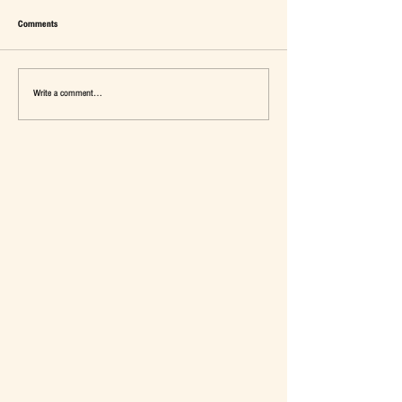
Comments
Write a comment...
เมื่อ Self-concept ถูกเติมเต็ม Fashion อาจ
แจ๊คผู้(เคย)ฆ่ายักษ์ในตลาด 
จะไม่ใช่คำตอบ
การ De-Marketing