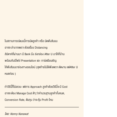
ในสถานการณ์แบบนี้การนัดลูกค้า หรือ นัดฟังสัมมน
อาจจะลำบากเพราะด้วยเรื่อง Distancing 
สัปดาห์ที่ผ่านมา มี Bank นึง ส่งกล่อง After U มาให้ที่บ้าน
พร้อมกับมีไฟล์ Presentation และ การ์ดเรียนเชิญ
ให้ฟังสัมมนาช่องทางออนไลน์ (สุดท้ายไม่ได้ฟังเพราะติดงาน แต่After U 
หมดก่อน )
ทำวิธีนี้ก็ไม่เลวนะ แต่การ Approach ลูกค้าด้วยวิธีนี้จะมี Cost
อาจจะต้อง Manage Cost ดีๆ ว่าคำนวนฐานลูกค้าทั้งหมด,
Conversion Rate, ต้นทุน ว่าจะคุ้ม Profit ไหม
โดย: Kenny Kanawat