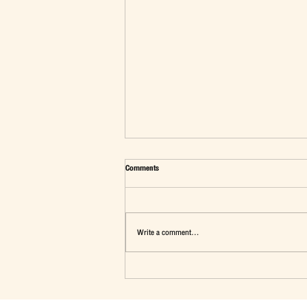
Comments
Write a comment...
มุมมองต่อประเด็น"นักเรียนทุนรัฐบาลไทย"