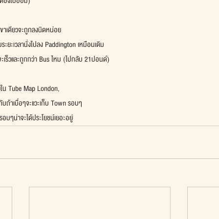
่ต้องไปอ้อม)
าไปขาเดียวจะถูกลงนิดหน่อย
กับระยะเวลานั่งไปลง Paddington เหมือนเดิม
 จะเร็วและถูกกว่า Bus ไหม (ไปกลับ 21ปอนด์)
อยู่ใน Tube Map London,
 กับถ้าเบื่อๆจะแวะเก็บ Town รอบๆ
ืองรอบๆน่าจะได้ประโยชน์เยอะอยู่