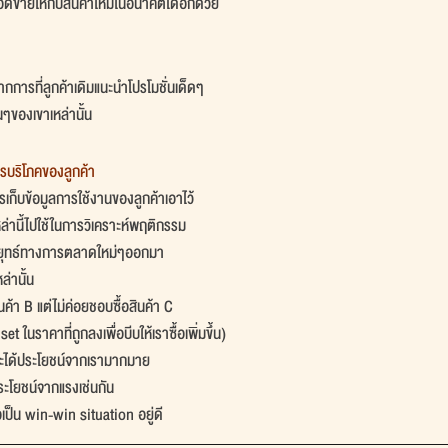
มยอดขายให้กับสินค้าใหม่ในอนาคตได้อีกด้วย
่จากการที่ลูกค้าเดิมแนะนำโปรโมชั่นเด็ดๆ
ๆของเขาเหล่านั้น
การบริโภคของลูกค้า
เก็บข้อมูลการใช้งานของลูกค้าเอาไว้
่านี้ไปใช้ในการวิเคราะห์พฤติกรรม
ลยุทธ์ทางการตลาดใหม่ๆออกมา
่านั้น 
สินค้า B แต่ไม่ค่อยชอบซื้อสินค้า C 
 ในราคาที่ถูกลงเพื่อบีบให้เราซื้อเพิ่มขึ้น)
์จะได้ประโยชน์จากเรามากมาย 
ประโยชน์จากแรงเช่นกัน
อเป็น win-win situation อยู่ดี