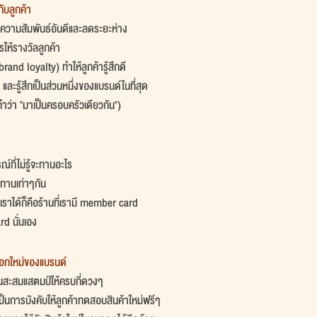
กับลูกค้า
ความสัมพันธ์อันดีและลดระยะห่าง
ให้รางวัลลูกค้า
brand loyalty) ทำให้ลูกค้ารู้สึกดี
 และรู้สึกเป็นส่วนหนึ่งของแบรนด์ในที่สุด
ว่า "มาเป็นครอบครัวเดียวกัน")
ที่ไม่รู้จะทานอะไร
ทานเท่าๆกัน 
เราได้ก็คือร้านที่เรามี member card 
rd นั่นเอง
าออกใหม่ของแบรนด์
่นสะสมแสตมป์ให้ครบกี่ดวงๆ
น เป็นการบังคับให้ลูกค้าทดสอบสินค้าใหม่ฟรีๆ