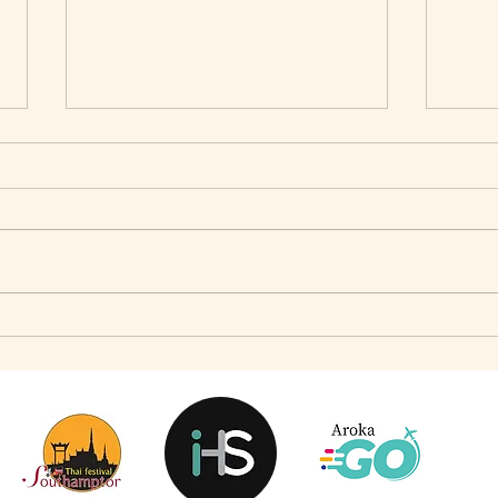
เมื่อ Self-concept ถูกเติมเต็ม Fashion อาจจะไม่ใช่
แจ๊คผู้
คำตอบ
Market