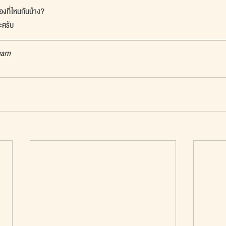
งที่ไหนกันบ้าง?
นะครับ
harn