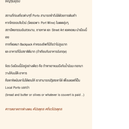
ใหญ่ๆในยุโรป
สถานที่ท่องเที่ยวต่างๆที่ Porto สามารถเข้าถึงได้ด้วยการเดินเท้า
หากใครชอบจิบไวน์ (โดยเฉพาะ Port Wine) ในแดดอุ่นๆ,
สถาปัตยกรรมอันสวยงาม, ชายหาด และ Street Art แอดขอแนะนำเมืองนี้
เลย
จากที่แอดมา Backpack ค่าครองชีพที่นี่ถือว่าไม่สูงมาก
และอาหารที่นี่รสชาติดีมาก (ถ้าเทียบกับอาหารอังกฤษ) 
ข้อระวังเมืองนี้มีอยู่อย่างเดียว คือ ถ้าเขาเอาขนมปังกับน้ำมันมะกอกมา
วางให้บนโต๊ะอาหาร
คือเขาคิดเงินเขาไม่ได้แถมให้ เราสามารถปฎิเสธเขาได้ เพื่อนแอดที่เป็น 
Local Porto บอกว่า
(bread and butter or olives or whatever is couvert is paid ..) 
#การตลาดจากต่างแดน
#โปรตุเกส
#เที่ยวโปรตุเกส