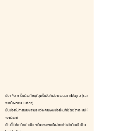
เมือง Porto เป็นเมืองที่ใหญ่ที่สุดเป็นอันดับสองของประเทศโปรตุเกส (รอง
จากเมืองหลวง Lisbon)
เป็นเมืองที่มีการผสมผสานระหว่างสีสันของเมืองใหม่ที่มีชีวิตชีวาและเสน่ห์
ของเมืองเก่า
เมืองนี้ไม่ค่อยมีคนไทยบินมาเที่ยวตรงจากเมืองไทยเท่าไรถ้าเทียบกับเมือง