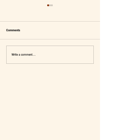
Comments
Write a comment...
เมื่อ Self-concept ถูกเติมเต็ม Fashion อาจ
แจ๊คผู้(เคย)ฆ่ายักษ์ในตลาด 
จะไม่ใช่คำตอบ
การ De-Marketing