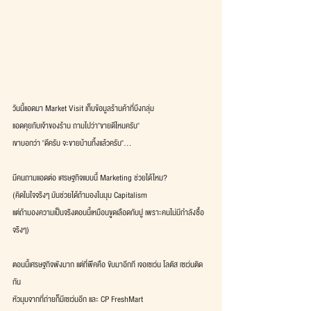
วันนี้แอดมา Market Visit เก็บข้อมูลร้านค้าที่บึงกลุ่ม
แอดคุยกับเจ้าของร้าน ถามไปว่า"ขายดีไหมครับ"
เขาบอกว่า "ดีครับ จะขายบ้านทิ้งแล้วครับ"...
มีคนถามแอดต่อ เศรษฐกิจแบบนี้ Marketing ช่วยได้ไหม? 
(คิดในใจจริงๆ มันช่วยได้ถ้ามองในมุม Capitalism 
แต่ถ้ามองความเป็นจริงตอนนี้เหมือนขูดเลือดกับปู เพราะคนไม่มีกำลังซื้อ
จริงๆ)
ตอนนี้เศรษฐกิจพังมาก แต่ที่พีคคือ ขับมาอีกที เจอเซเว่น โลตัส เซเว่นติด
กัน 
หัวมุมจากที่ถ่ายก็มีเซเว่นอีก และ CP FreshMart 