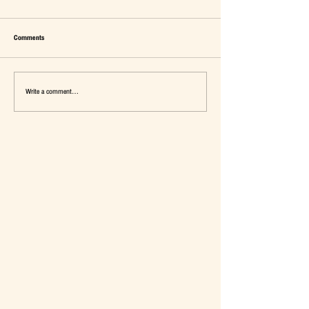
Comments
Write a comment...
เมื่อ Self-concept ถูกเติมเต็ม Fashion อาจ
แจ๊คผู้(เคย)ฆ่ายักษ์ในตลาด 
จะไม่ใช่คำตอบ
การ De-Marketing