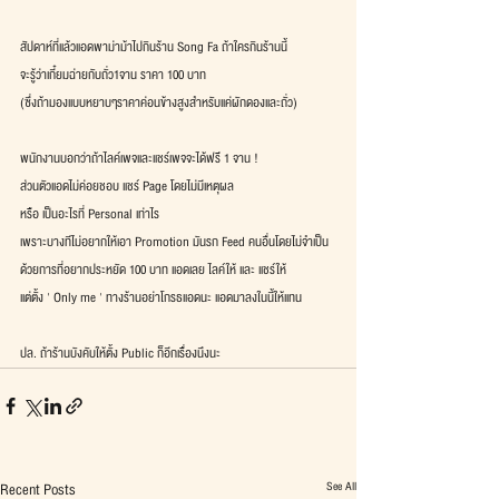
สัปดาห์ที่แล้วแอดพาม่าม้าไปกินร้าน Song Fa ถ้าใครกินร้านนี้
จะรู้ว่าเกี๋ยมฉ่ายกับถั่ว1จาน ราคา 100 บาท
(ซึ่งถ้ามองแบบหยาบๆราคาค่อนข้างสูงสำหรับแค่ผักดองและถั่ว)
พนักงานบอกว่าถ้าไลค์เพจและแชร์เพจจะได้ฟรี 1 จาน !
ส่วนตัวแอดไม่ค่อยชอบ แชร์ Page โดยไม่มีเหตุผล
หรือ เป็นอะไรที่ Personal เท่าไร
เพราะบางทีไม่อยากให้เอา Promotion มันรก Feed คนอื่นโดยไม่จำเป็น
ด้วยการที่อยากประหยัด 100 บาท แอดเลย ไลค์ให้ และ แชร์ให้
แต่ตั้ง ' Only me ' ทางร้านอย่าโกรธแอดนะ แอดมาลงในนี้ให้แทน
ปล. ถ้าร้านบังคับให้ตั้ง Public ก็อีกเรื่องนึงนะ
See All
Recent Posts