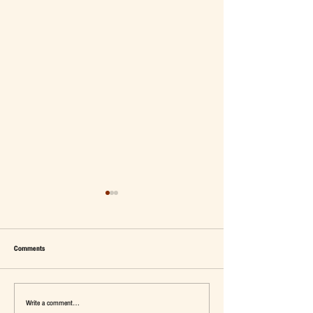
Comments
Write a comment...
เมื่อ Self-concept ถูกเติมเต็ม Fashion อาจ
แจ๊คผู้(เคย)ฆ่ายักษ์ในตลาด 