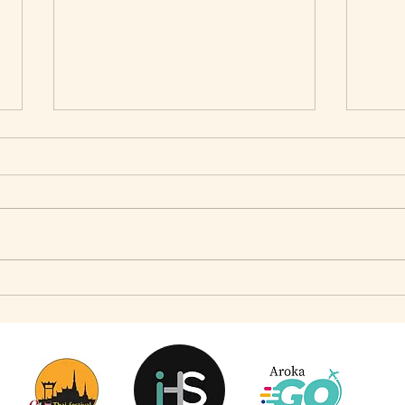
เมื่อ Self-concept ถูกเติมเต็ม Fashion อาจจะไม่ใช่
แจ๊คผู้
คำตอบ
Market