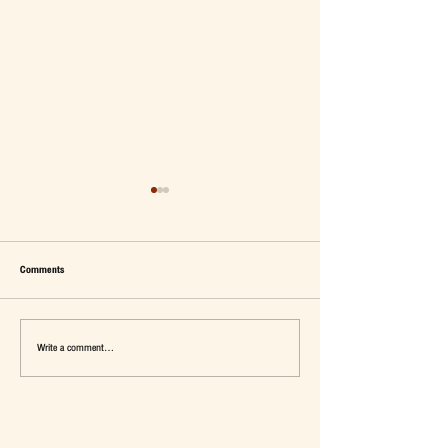
Comments
Write a comment...
เมื่อ Self-concept ถูกเติมเต็ม Fashion อาจ
แจ๊คผู้(เคย)ฆ่ายักษ์ในตลาด 
จะไม่ใช่คำตอบ
การ De-Marketing