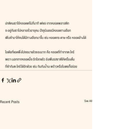
ปกติคนเราใช้หลอดแค่ไม่กี่นาที แต่ขยะจากหลอดพลาสติก
จะอยู่กับเราไปหลายชั่วอายุคน ปัจจุบันเลยมีหลอดทางเลือก
เพิ่มเข้ามาให้คนได้มีทางเลือกมาขึ้น เช่น หลอดกระดาษ หรือ หลอดล้างได้ 
ไอเดียที่แอดพึ่งไปเจอมาแล้วชอบมาก คือ หลอดที่ทำจากตะไคร้
เพราะนอกจากหลอดนี้จะรักโลกแล้ว ยังเพิ่มรสชาติให้เครื่องดื่ม
ที่เข้ากับตะไคร้ได้อีกด้วย เช่น กินกับน้ำมะพร้าวหรือใบเตยก็อร่อย
See All
Recent Posts