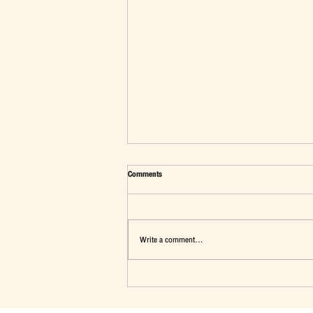
Comments
Write a comment...
มุมมองต่อประเด็น"นักเรียนทุนรัฐบาลไทย"