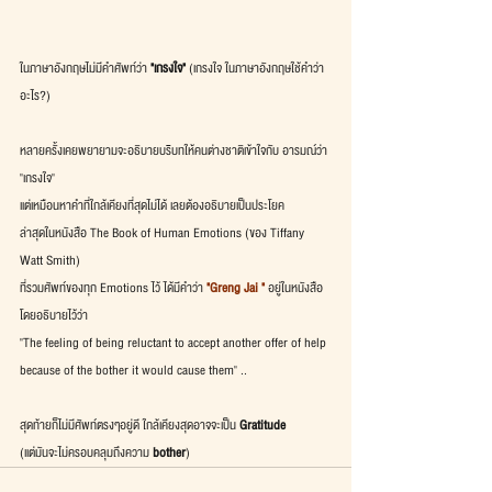
ในภาษาอังกฤษไม่มีคำศัพท์ว่า
 "เกรงใจ" 
(เกรงใจ ในภาษาอังกฤษใช้คำว่า
อะไร?)
หลายครั้งเคยพยายามจะอธิบายบริบทให้คนต่างชาติเข้าใจกับ อารมณ์ว่า 
"เกรงใจ"
แต่เหมือนหาคำที่ใกล้เคียงที่สุดไม่ได้ เลยต้องอธิบายเป็นประโยค
ล่าสุดในหนังสือ The Book of Human Emotions (ของ Tiffany 
Watt Smith)
ที่รวมศัพท์ของทุก Emotions ไว้ ได้มีคำว่า 
"Greng Jai " 
อยู่ในหนังสือ 
โดยอธิบายไว้ว่า
"The feeling of being reluctant to accept another offer of help 
because of the bother it would cause them" ..
สุดท้ายก็ไม่มีศัพท์ตรงๆอยู่ดี ใกล้เคียงสุดอาจจะเป็น 
Gratitude
(แต่มันจะไม่ครอบคลุมถึงความ 
bother
)