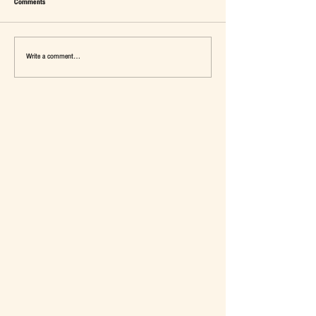
Comments
Write a comment...
เมื่อ Self-concept ถูกเติมเต็ม Fashion อาจ
แจ๊คผู้(เคย)ฆ่ายักษ์ในตลาด 
จะไม่ใช่คำตอบ
การ De-Marketing