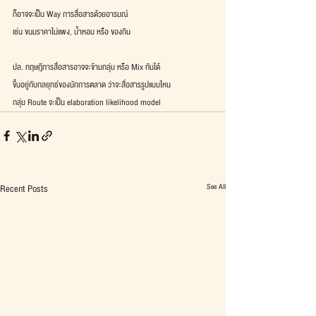
ก็อาจจะเป็น Way การสื่อสารด้วยอารมณ์
เช่น ขนมราคาไม่แพง, น้ำหอม หรือ ของกิน
ปล. ทฤษฎีการสื่อสารอาจจะข้ามกลุ่ม หรือ Mix กันได้
ขึ้นอยู่กับกลยุทธ์ของนักการตลาด ว่าจะสื่อสารรูปแบบไหน
กลุ่ม Route จะเป็น elaboration likelihood model
See All
Recent Posts