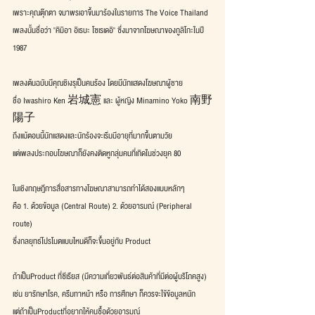
เพราะคุณตุ๊กตา จมาพรเอาขึ้นมาร้องในรายการ The Voice Thailand
เพลงนั้นชื่อว่า "คิมิอา อิเรบะ โซเรเดอิ" ซึ่งมาจากโฆษณาของกูลิโกะในปี 
1987
เพลงต้นฉบับมีคุณชิเงรุเป็นคนร้อง โดยมีนักแสดงโฆษณาผู้ชาย
ชื่อ Iwashiro Ken 岩城憲 และ ผู้หญิง Minamino Yoko 南野
陽子
ถึงแม้ตอนนี้นักแสดงและนักร้องจะเริ่มมีอายุที่มากขึ้นตามวัย
แต่เพลงประกอบโฆษณาก็ยังคงติดหูกลุ่มคนที่เกิดในช่วงยุค 80 
ในเชิงทฤษฎีการสื่อสารทางโฆษณาสามารถทำได้สองแบบหลักๆ
คือ 1. ด้วยข้อมูล (Central Route) 2. ด้วยอารมณ์ (Peripheral 
route)
ซึ่งกลยุทธ์โปรโมตแบบไหนดีก็จะขึ้นอยู่กับ Product 
ถ้าเป็นProduct ที่ซีเรียส (มีความเกี่ยวพันธ์ต่อสินค้าที่มีต่อผู้บริโภคสูง)
เช่น ยารักษาโรค, ครีมทาหน้า หรือ การศึกษา ก็ควรจะใข้ข้อมูลหนัก
แต่ถ้าเป็นProductที่อยากให้คนซื้อด้วยอารมณ์