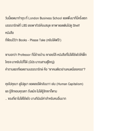
วันนี้แอดมาทำธุระที่ London Business School แอดพึ่งมาที่นี่ครั้งแรก
บรรณารักษ์ที่ LBS เลยพาทัวร์ห้องสมุด เขาพาแอดเดินไปดู Shelf 
หนังสือ
ที่เขียนไว้ว่า Books - Please Take (หยิบได้ฟรี!) 
เขาบอกว่า Professor ที่นี่ย้ายบ้าน เขาเลยโล๊ะหนังสือที่ไม่ได้ใช้แล้วให้เด็ก
ใครจะมาหยิบไปก็ได้ (มีประมาณสามตู้ใหญ่)
คำถามแรกที่แอดถามบรรณารักษ์ คือ "เขาคนเดียวอ่านหมดนี่เลยหรอ"? 
คุยไปคุยมา ดูไปดูมา แอดเลยได้กลับมา1 เล่ม (Human Capitalism)
และรู้สึกขอบคุณเขา ถึงแม้จะไม่ได้รู้จักเขาก็ตาม 
.. ของที่เราไม่ได้ใช้แล้ว บางทีมันมีค่าสำหรับคนอื่นมาก