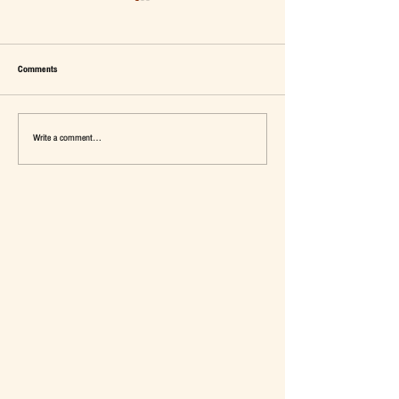
Comments
Write a comment...
เมื่อ Self-concept ถูกเติมเต็ม Fashion อาจ
แจ๊คผู้(เคย)ฆ่ายักษ์ในตลาด 
จะไม่ใช่คำตอบ
การ De-Marketing