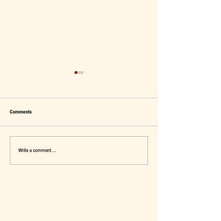
Comments
Write a comment...
เมื่อ Self-concept ถูกเติมเต็ม Fashion อาจ
แจ๊คผู้(เคย)ฆ่ายักษ์ในตลาด 
จะไม่ใช่คำตอบ
การ De-Marketing