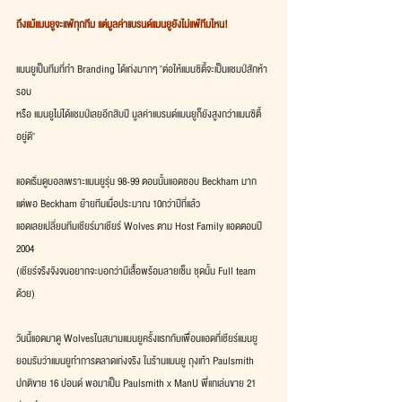
ถึงแม้แมนยูจะแพ้ทุกทีม แต่มูลค่าแบรนด์แมนยูยังไม่แพ้ทีมไหน! 
แมนยูเป็นทีมที่ทำ Branding ได้เก่งมากๆ "ต่อให้แมนซิตี้จะเป็นแชมป์สักห้า
รอบ
หรือ แมนยูไม่ได้แชมป์เลยอีกสิบปี มูลค่าแบรนด์แมนยูก็ยังสูงกว่าแมนซิตี้
อยู่ดี" 
แอดเริ่มดูบอลเพราะแมนยูรุ่น 98-99 ตอนนั้นแอดชอบ Beckham มาก
แต่พอ Beckham ย้ายทีมเมื่อประมาณ 10กว่าปีที่แล้ว
แอดเลยเปลี่ยนทีมเชียร์มาเชียร์ Wolves ตาม Host Family แอดตอนปี 
2004
(เชียร์จริงจังจนอยากจะบอกว่ามีเสื้อพร้อมลายเซ็น ชุดนั้น Full team 
ด้วย) 
วันนี้แอดมาดู Wolvesในสนามแมนยูครั้งแรกกับเพื่อนแอดที่เชียร์แมนยู
ยอมรับว่าแมนยูทำการตลาดเก่งจริง ในร้านแมนยู ถุงเท้า Paulsmith 
ปกติขาย 16 ปอนด์ พอมาเป็น Paulsmith x ManU พี่แกเล่นขาย 21 