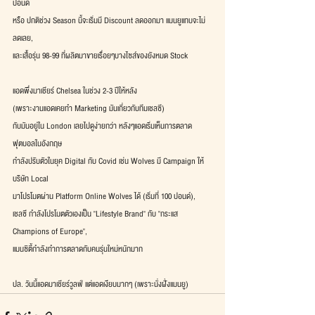
ปอนด์
หรือ ปกติช่วง Season นี้จะเริ่มมี Discount ลดออกมา แมนยูแทบจะไม่
ลดเลย,
และเสื้อรุ่น 98-99 ที่ผลิตมาขายเรื่อยๆบางไซส์ของยังหมด Stock
แอดพึ่งมาเชียร์ Chelsea ในช่วง 2-3 ปีให้หลัง
(เพราะงานแอดเคยทำ Marketing มันเกี่ยวกับทีมเชลซี)
กับมันอยู่ใน London เลยไปดูง่ายกว่า หลังๆแอดเริ่มเห็นการตลาด
ฟุตบอลในอังกฤษ
กำลังปรับตัวในยุค Digital กับ Covid เช่น Wolves มี Campaign ให้
บริษัท Local
มาโปรโมตผ่าน Platform Online Wolves ได้ (เริ่มที่ 100 ปอนด์),
เชลซี กำลังโปรโมตตัวเองเป็น "Lifestyle Brand" กับ "กระแส 
Champions of Europe",
แมนซิตี้กำลังทำการตลาดกับคนรุ่นใหม่หนักมาก 
ปล. วันนี้แอดมาเชียร์วูลฟ์ แต่แอดเงียบมากๆ (เพราะนั่งฝั่งแมนยู)