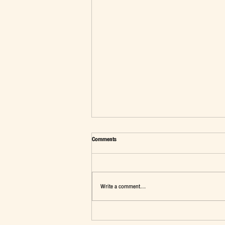
Comments
Write a comment...
มุมมองต่อประเด็น"นักเรียนทุนรัฐบาลไทย"