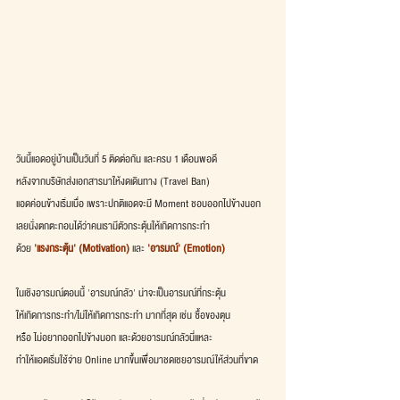
วันนี้แอดอยู่บ้านเป็นวันที่ 5 ติดต่อกัน และครบ 1 เดือนพอดี
หลังจากบริษัทส่งเอกสารมาให้งดเดินทาง (Travel Ban)
แอดค่อนข้างเริ่มเบื่อ เพราะปกติแอดจะมี Moment ชอบออกไปข้างนอก
เลยนั่งตกตะกอนได้ว่าคนเรามีตัวกระตุ้นให้เกิดการกระทำ
ด้วย
'แรงกระตุ้น' (Motivation)
 และ
'อารมณ์' (Emotion)
ในเชิงอารมณ์ตอนนี้ 'อารมณ์กลัว' น่าจะเป็นอารมณ์ที่กระตุ้น
ให้เกิดการกระทำ/ไม่ให้เกิดการกระทำ มากที่สุด เช่น ซื้อของตุน
หรือ ไม่อยากออกไปข้างนอก และด้วยอารมณ์กลัวนี่แหละ
ทำให้แอดเริ่มใช้จ่าย Online มากขึ้นเพื่อมาชดเชยอารมณ์ให้ส่วนที่ขาด