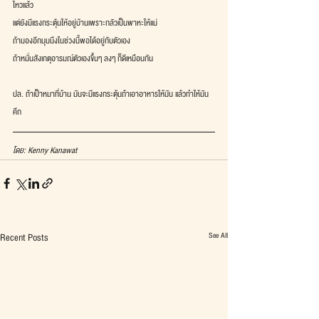
ไหวแล้ว
แต่ยังมีแรงกระตุ้นให้อยู่บ้านเพราะกลัวเป็นพาหะให้แม่
ถ้ามองอีกมุมนึงในช่วงนี้พอได้อยู่กับตัวเอง
ถ้าหมั่นสังเกตุอารมณ์ตัวเองขึ้นๆ ลงๆ ก็ดีเหมือนกัน
ปล. ถ้าเป็าหมาที่บ้าน มันจะมีแรงกระตุ้นถ้าเอาอาหารให้มัน แล้วทำให้มัน
คึก
โดย: Kenny Kanawat
See All
Recent Posts