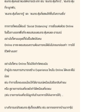
แรงกระตุ้นคนเราแบ่งได้หลายประเภท เช่น 'แรงกระตุ้นที่จะมี', 'แรงกระตุ้น
ที่จะผูกพัน,
'แรงกระตุ้นที่อยากรู้' และ 'แรงกระตุ้นที่แสดงให้เห็นถึงความเชื่อ'
จากการที่ตอนนี้ต้องมี 'Social Distancing' การเชื่อมต่อด้วย Online
จึงเป็นทางออกเพื่อที่จะตอบสนองแรงกระตุ้นคนและอารมณ์
อย่างไรก็ตามมนุษย์ก็ยังเป็นสัตว์สังคม
Online อาจจะตอบสนองความต้องการคนได้ยังไม่กลมกล่อมเท่า 'การใช้
ชีวิตข้างนอก'
อย่างไรก็ตาม Online ก็ยังมีข้อจำกัดของมัน
ถ้าผู้ประกอบการสามารถสร้าง Experience ใหม่ใน Online ได้คงจะดีไม่
น้อย
เช่น ทำการซื้อของออนไลน์ให้ได้อารมณ์เหมือนไปเลือกสินค้าเอง
หรือ ดูรายการท่องเที่ยวแล้วทำได้เหมือนเที่ยวเอง
(เช่น รายการท่องเที่ยวไปผูกกับร้านอาหารให้ส่งอาหารให้) .. 
บางทีอารมณ์กับแรงกระตุ้นก็ชอบตีกัน เช่น อยากออกจากบ้านมากๆไม่